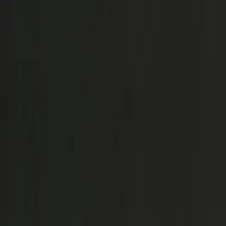
Skip to main content
Japan Quality with Pride
EN
|
日本語
TEL
:
+81-572-551251
Japan Quality with Pride
EN
|
日本語
TEL
:
+81-572-551251